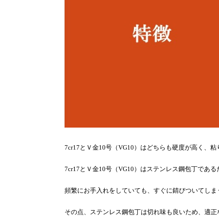
7cr17
とＶ金
10
号（
VG10
）はどちらも硬度が高く、
粘
7cr17
とＶ金
10
号（
VG10
）はステンレス鋼包丁である
頻繁にお手入れをしていても、
すぐに錆びついてしま
その点、ステンレス鋼包丁は切れ味も良いため、
適正