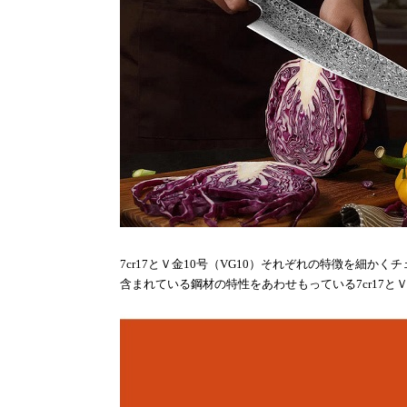
7cr17
とＶ金
10
号（
VG10
）それぞれの特徴を
細かくチ
含まれている鋼材の特性をあわせもっている
7cr17
と