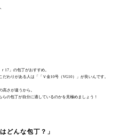
か
ｃｒ
17
」の包丁がおすすめ。
こだわりがある人は「「Ｖ金
10
号（
VG10
）」が良いんです。
の高さが違うから。
ちらの包丁が自分に適しているのかを見極めましょう！
はどんな包丁？」