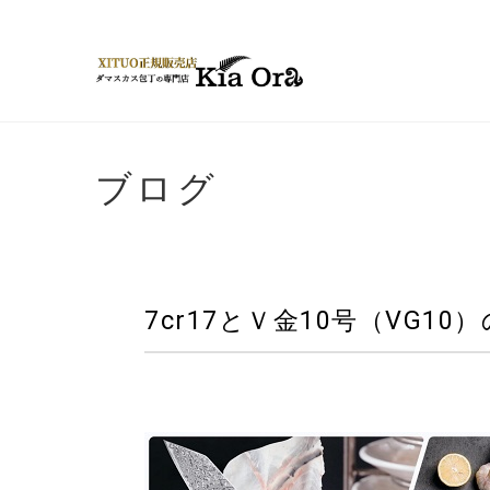
ブログ
7cr17とＶ金10号（VG1