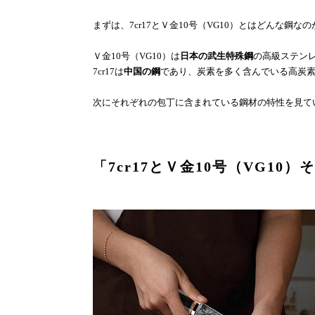
まずは、
7cr17
とＶ金
10
号（
VG10
）とはどんな鋼なの
Ｖ金
10
号（
VG10
）は
日本の武生特殊鋼
の高級ステン
7cr17
は
中国の鋼
であり、炭素を多く含んでいる高炭
次にそれぞれの包丁に含まれている鋼材の特性を見て
「
7cr17
とＶ金
10
号（
VG10
）そ