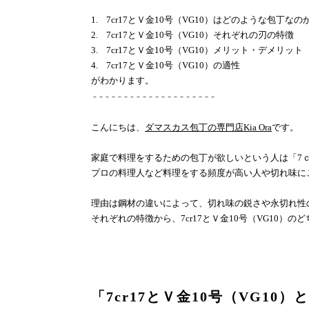
1.
7cr17
とＶ金
10
号（
VG10
）はどのような包丁なの
2.
7cr17
とＶ金
10
号（
VG10
）それぞれの刃の特徴
3.
7cr17
とＶ金
10
号（
VG10
）メリット・デメリット
4.
7cr17
とＶ金
10
号（
VG10
）の適性
がわかります。
- - - - - - - - - - - - - - - - - - - -
こんにちは、
ダマスカス包丁の専門店Kia Ora
です。
家庭で料理をするための包丁が欲しいという人は
「
7
プロの料理人など料理をする頻度が高い人や
切れ味に
理由は鋼材の違いによって、
切れ味の鋭さや永切れ性
それぞれの特徴から、
7cr17
とＶ金
10
号（
VG10
）の
ど
「
7cr17
とＶ金
10
号（
VG10
）と