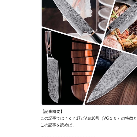
【記事概要】
この記事では７ｃｒ17とV金10号（VG１０）の特
この記事を読めば、
- - - - - - - - - - - - - - - - - - - -