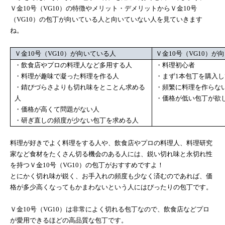
Ｖ金
10
号（
VG10
）の特徴やメリット・デメリットからＶ金
10
号
（
VG10
）の包丁が向いている人と向いていない人を見ていきます
ね。
Ｖ金
10
号（
VG10
）が向いている人
Ｖ金
10
号（
VG10
）が向
・飲食店やプロの料理人など多用する人
・料理初心者
・料理が趣味で凝った料理を作る人
・まず
1
本包丁を購入し
・錆びづらさよりも切れ味をとことん求める
・頻繁に料理を作らな
人
・価格が低い包丁が欲
・価格が高くて問題がない人
・研ぎ直しの頻度が少ない包丁を求める人
料理が好きでよく料理をする人や、飲食店やプロの料理人、料理研究
家など食材をたくさん切る機会のある人には、鋭い切れ味と永切れ性
を持つＶ金
10
号（
VG10
）の包丁がおすすめですよ！
とにかく切れ味が鋭く、お手入れの頻度も少なく済むのであれば、価
格が多少高くなってもかまわないという人にはぴったりの包丁です。
Ｖ金
10
号（
VG10
）は非常によく切れる包丁なので、飲食店などプロ
が愛用できるほどの高品質な包丁です。