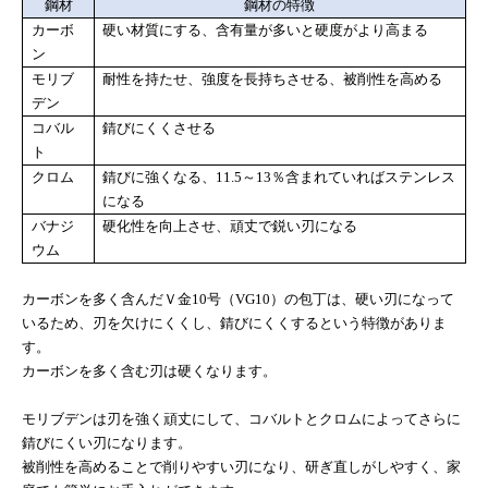
鋼材
鋼材の特徴
カーボ
硬い材質にする、含有量が多いと硬度がより高まる
ン
モリブ
耐性を持たせ、強度を長持ちさせる、被削性を高める
デン
コバル
錆びにくくさせる
ト
クロム
錆びに強くなる、
11.5
～
13
％含まれていればステンレス
になる
バナジ
硬化性を向上させ、頑丈で鋭い刃になる
ウム
カーボンを多く含んだＶ金
10
号（
VG10
）の包丁は、硬い刃になって
いるため、刃を欠けにくくし、錆びにくくするという特徴がありま
す。
カーボンを多く含む刃は硬くなります。
モリブデンは刃を強く頑丈にして、コバルトとクロムによってさらに
錆びにくい刃になります。
被削性を高めることで削りやすい刃になり、研ぎ直しがしやすく、家