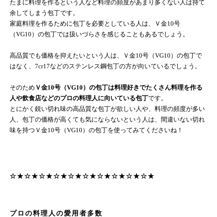
たまに料理を作るという人など料理の頻度があまり多くない人は持て
余してしまう包丁です。
家庭料理を作るために包丁を必要としている人は、Ｖ金
10
号
（
VG10
）の包丁では扱いづらさを感じることもあるでしょう。
高品質でも価格を抑えたいという人は、Ｖ金
10
号（
VG10
）の包丁で
はなく、
7cr17
などのステンレス鋼包丁の方が向いているでしょう。
そのため
Ｖ金
10
号（
VG10
）の包丁は料理好きでたくさん料理を作る
人や飲食店などのプロの料理人に向いている包丁
です。
とにかく鋭い切れ味の高品質な包丁が欲しい人や、料理の頻度が多い
人、包丁の価格が高くても気にならないという人は、間違いない切れ
味を持つＶ金
10
号（
VG10
）の包丁を使ってみてくださいね！
☆★☆★☆★☆★☆★☆★☆★☆★☆★☆★
プロの料理人の愛用者多数