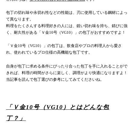
包丁の切れ味や永切れ性などの性能は、刃に使用している鋼材によっ
て異なります。
料理をたくさんする料理好きの人には、鋭い切れ味を持ち、錆びに強
く、耐久性がある「Ｖ金
10
号（
VG10
）」の包丁がおすすめですよ！
「Ｖ金
10
号（
VG10
）」の包丁は、飲食店やプロの料理人から愛さ
れ、使われているプロ仕様の高機能な包丁です。
自身が包丁に求める条件にぴったり合った包丁を手に入れることがで
きれば、料理の時間がさらに楽しく、調理がより快適になりますよ！
当記事を読んで包丁選びの参考にしてみてくださいね。
「Ｖ金
10
号（
VG10
）とはどんな包
丁？」