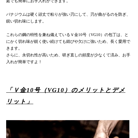
庭でも簡単にお手入れができます。
バナジウムは硬く頑丈で粘りが強い刃にして、刃が曲がるのを防ぎ、
鋭い切れ味にします。
これらの鋼の特性を兼ね備えているＶ金
10
号（
VG10
）の包丁は、と
にかく切れ味が鋭く使い続けても錆びや欠けに強いため、長く愛用で
きます。
さらに、永切れ性が高いため、研ぎ直しの頻度が少なくて済み、お手
入れが簡単ですよ！
「Ｖ金
10
号（
VG10
）のメリットとデメ
リット」