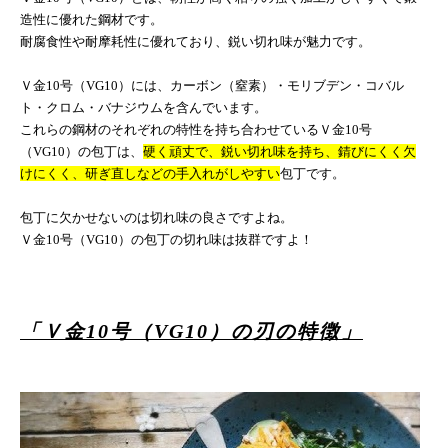
造性に優れた鋼材です。
耐腐食性や耐摩耗性に優れており、鋭い切れ味が魅力です。
Ｖ金
10
号（
VG10
）には、カーボン（窒素）・モリブデン・コバル
ト・クロム・バナジウムを含んでいます。
これらの鋼材のそれぞれの特性を持ち合わせているＶ金
10
号
（
VG10
）の包丁は、
硬く頑丈で、鋭い切れ味を持ち、錆びにくく欠
けにくく、研ぎ直しなどの手入れがしやすい
包丁です。
包丁に欠かせないのは切れ味の良さですよね。
Ｖ金
10
号（
VG10
）の包丁の切れ味は抜群ですよ！
「Ｖ金
10
号（
VG10
）の刃の特徴」