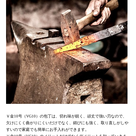
Ｖ金
10
号（
VG10
）の包丁は、切れ味が鋭く、頑丈で強い刃なので、
欠けにくく曲がりにくいだけでなく、錆びにも強く、取り直しがしや
すいので家庭でも簡単にお手入れができます。