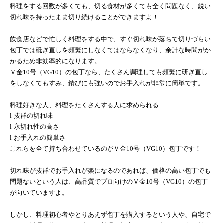
料理をする回数が多くても、切る食材が多くても全く問題なく、鋭い
切れ味を持ったまま切り続けることができますよ！
飲食店などで忙しく料理をする中で、すぐ切れ味が落ちて切りづらい
包丁では砥ぎ直しを頻繁にしなくてはならなくなり、余計な時間がか
かるため非効率的になります。
Ｖ金
10
号（
VG10
）の包丁なら、たくさん調理しても頻繁に研ぎ直し
をしなくてもすみ、錆びにも強いのでお手入れが非常に簡単です。
料理好きな人、料理をたくさんする人に求められる
l
抜群の切れ味
l
永切れ性の高さ
l
お手入れの簡単さ
これらを全て持ち合わせているのがＶ金
10
号（
VG10
）包丁です！
切れ味が抜群でお手入れが楽になるのであれば、価格の高い包丁でも
問題ないという人は、高品質でプロ向けのＶ金
10
号（
VG10
）の包丁
が向いていますよ。
しかし、料理初心者やとりあえず包丁を購入するという人や、自宅で