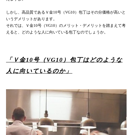
しかし、高品質であるＶ金
10
号（
VG10
）包丁はその分価格が高いと
いうデメリットがあります。
それでは、Ｖ金
10
号（
VG10
）のメリット・デメリットを踏まえて考
えると、どのような人に向いている包丁なのでしょうか。
「Ｖ金
10
号（
VG10
）包丁はどのような
人に向いているのか」