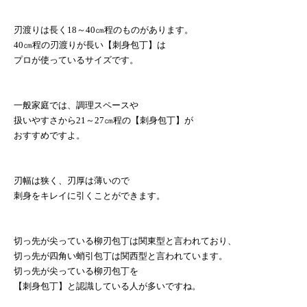
刃渡りは長く
18
～
40
㎝程のものがあります。
40
㎝程の刃渡りが長い【刺身包丁】は
プロが使っているサイズです。
一般家庭では、調理スペースや
扱いやすさから
21
～
27
㎝程の【刺身包丁】が
おすすめですよ。
刃幅は狭く、刃厚は薄いので
刺身をキレイに引くことができます。
切っ先が尖っている柳刃包丁は関東型と言われており、
切っ先が四角い蛸引包丁は関西型と言われています。
切っ先が尖っている柳刃包丁を
【刺身包丁】と認識している人が多いですね。