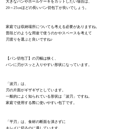
大きなパンやホールケーキをカットしたい場合は、
20
～
25
㎝ほどの長いパン切包丁が良いでしょう。
家庭では収納場所についても考える必要がありますね。
普段どのような用途で使うのかやスペースを考えて
刃渡りを選ぶと良いですね♪
【パン切包丁】の刃幅は狭く、
パンに刃がスッと入りやすい形状になっています。
「波刃」は、
刃の片面がギザギザとしています。
一般的によく知られている形状は「波刃」ですね。
家庭で使用する際に使いやすい包丁です。
「平刃」は、食材の断面を潰さずに
キレイに切るのに適しています。