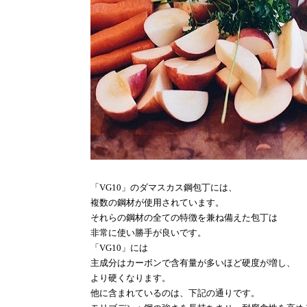
「
VG10
」のダマスカス鋼包丁には、
複数の鋼材が使用されています。
それらの鋼材の全ての特徴を兼ね備えた包丁は
非常に使い勝手が良いです。
「
VG10
」には
主成分はカーボンで含有量が多いほど硬度が増し、
より硬くなります。
他に含まれているのは、下記の通りです。