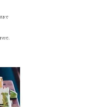
、
好きで
すので、