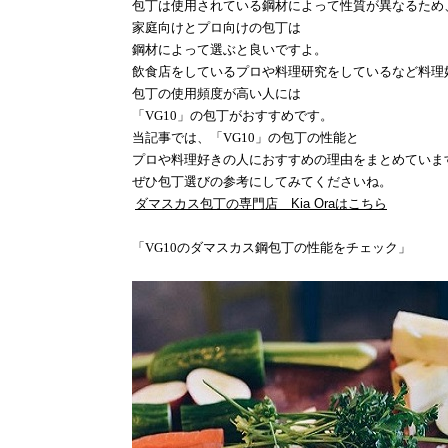
包丁は使用されている鋼材によって性質が異なるため
家庭向けとプロ向けの包丁は
鋼材によって選ぶと良いですよ。
飲食店をしているプロや料理研究をしているなど料理
包丁の使用頻度が高い人には
「
VG10
」の包丁がおすすめです。
当記事では、「
VG10
」の包丁の性能と
プロや料理好きの人におすすめの理由をまとめていま
ぜひ包丁選びの参考にしてみてくださいね。
ダマスカス包丁の専門店 Kia Oraはこちら
「
VG10
のダマスカス鋼包丁の性能をチェック」