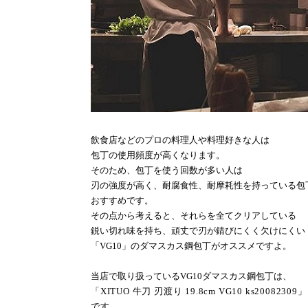
飲食店などのプロの料理人や料理好きな人は
包丁の使用頻度が高くなります。
そのため、包丁を使う回数が多い人は
刃の強度が高く、耐腐食性、耐摩耗性を持っている包
おすすめです。
その点から考えると、それらを全てクリアしている
鋭い切れ味を持ち、頑丈で刃が錆びにくく欠けにくい
「
VG10
」のダマスカス鋼包丁がオススメですよ。
当店で取り扱っている
VG10
ダマスカス鋼包丁は、
「
XITUO
牛刀 刃渡り
19.8cm VG10 ks20082309
」
です。