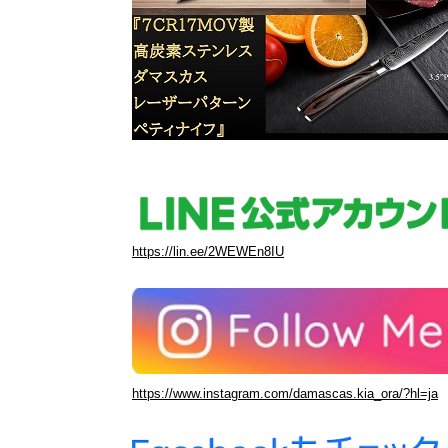
https://lin.ee/2WEWEn8IU
https://www.instagram.com/damascas.kia_ora/?hl=ja