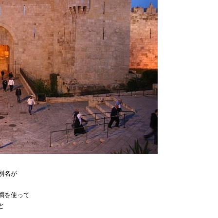
別名が
鋼を使って
と