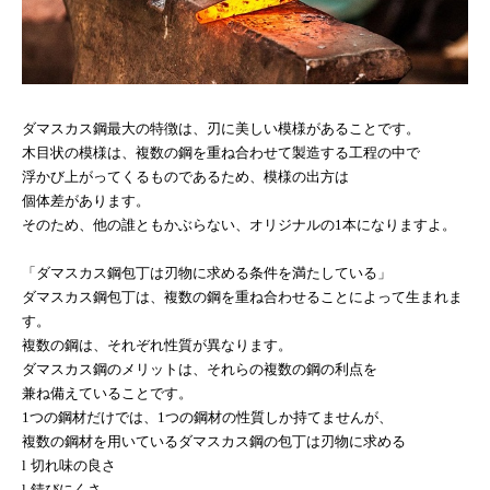
ダマスカス鋼最大の特徴は、刃に美しい模様があることです。
木目状の模様は、複数の鋼を重ね合わせて製造する工程の中で
浮かび上がってくるものであるため、模様の出方は
個体差があります。
そのため、他の誰ともかぶらない、オリジナルの
1
本になりますよ。
「ダマスカス鋼包丁は刃物に求める条件を満たしている」
ダマスカス鋼包丁は、複数の鋼を重ね合わせることによって生まれま
す。
複数の鋼は、それぞれ性質が異なります。
ダマスカス鋼のメリットは、それらの複数の鋼の利点を
兼ね備えていることです。
1
つの鋼材だけでは、
1
つの鋼材の性質しか持てませんが、
複数の鋼材を用いているダマスカス鋼の包丁は刃物に求める
l
切れ味の良さ
l
錆びにくさ