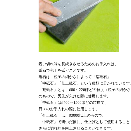
鋭い切れ味を長続きさせるためのお手入れは、
砥石で包丁を砥ぐことです。
砥石は、粒子の細かさによって「荒砥石」
「中砥石」「仕上砥石」という種類に分かれています
「荒砥石」とは、♯
80
～
220
ほどの粒度（粒子の細かさ
のもので、刃先が欠けた際に使用します。
「中砥石」は♯
400
～
1500
ほどの粒度で、
日々のお手入れの際に使用します。
「仕上砥石」は、♯
3000
以上のもので、
「中砥石」で研いだ後に、仕上げとして使用すること
さらに切れ味を向上させることができます。