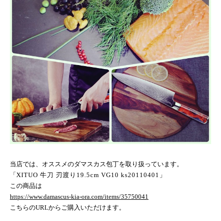
当店では、オススメのダマスカス包丁を取り扱っています。
「
XITUO
牛刀 刃渡り
19.5cm VG10 ks20110401
」
この商品は
https://www.damascus-kia-ora.com/items/35750041
こちらの
URL
からご購入いただけます。