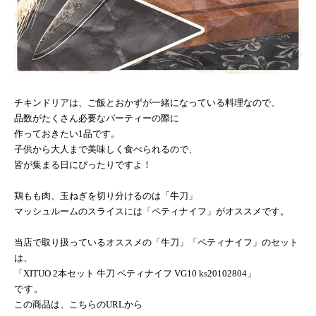
チキンドリアは、ご飯とおかずが一緒になっている料理なので、
品数がたくさん必要なパーティーの際に
作っておきたい
1
品です。
子供から大人まで美味しく食べられるので、
皆が集まる日にぴったりですよ！
鶏もも肉、玉ねぎを切り分けるのは「牛刀」
マッシュルームのスライスには「ペティナイフ」がオススメです。
当店で取り扱っているオススメの「牛刀」「ペティナイフ」のセット
は、
「
XITUO 2
本セット 牛刀 ペティナイフ
VG10 ks20102804
」
です。
この商品は、こちらの
URL
から