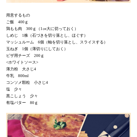
用意するもの
ご飯
400
ｇ
鶏もも肉
300
ｇ（
1
㎝大に切っておく）
しめじ
1
株（石づきを切り落とし、ほぐす）
マッシュルーム
6
個（軸を切り落とし、スライスする）
玉ねぎ
1
個（薄切りにしておく）
ピザ用チーズ
200
ｇ
<
ホワイトソース
>
薄力粉 大さじ
4
牛乳
800ml
コンソメ顆粒 小さじ
4
塩 少々
黒こしょう 少々
有塩バター
80
ｇ