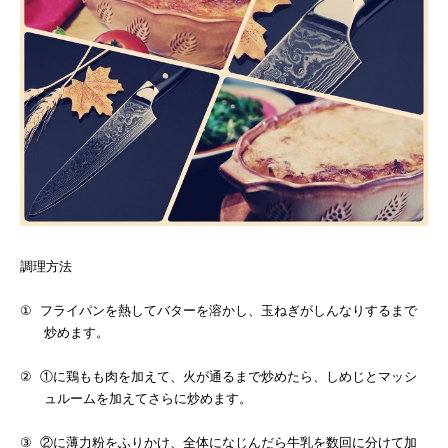
調理方法
①
フライパンを熱してバターを溶かし、玉ねぎがしんなりするまで
炒めます。
②
①に鶏もも肉を加えて、火が通るまで炒めたら、しめじとマッシ
ュルームを加えてさらに炒めます。
③
②に薄力粉をふりかけ、全体になじんだら牛乳を数回に分けて加