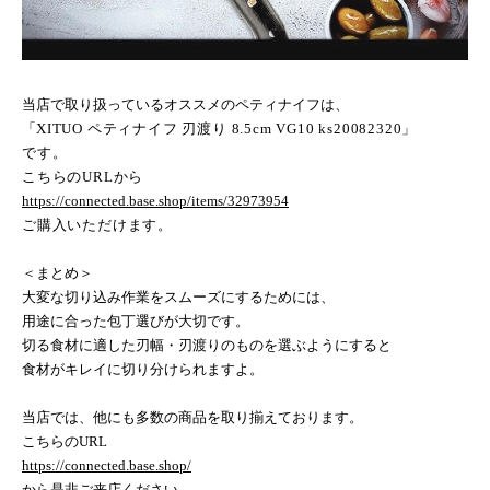
当店で取り扱っているオススメのペティナイフは、
「
XITUO
ペティナイフ 刃渡り
8.5cm VG10 ks20082320
」
です。
こちらの
URL
から
https://connected.base.shop/items/32973954
ご購入いただけます。
＜まとめ＞
大変な切り込み作業をスムーズにするためには、
用途に合った包丁選びが大切です。
切る食材に適した刃幅・刃渡りのものを選ぶようにすると
食材がキレイに切り分けられますよ。
当店では、他にも多数の商品を取り揃えております。
こちらの
URL
https://connected.base.shop/
から是非ご来店ください。