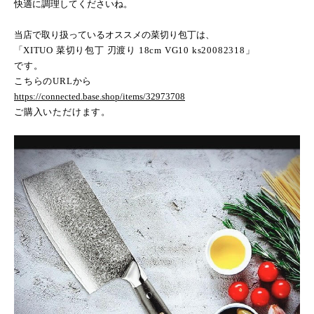
快適に調理してくださいね。
当店で取り扱っているオススメの菜切り包丁は、
「
XITUO
菜切り包丁 刃渡り
18cm VG10 ks20082318
」
です。
こちらの
URL
から
https://connected.base.shop/items/32973708
ご購入いただけます。