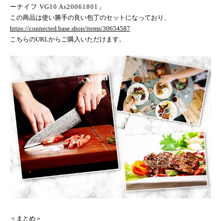
ーナイフ
VG10 As20061801
」
この商品は使い勝手の良い包丁のセットになっており、
https://connected.base.shop/items/30654587
こちらの
URL
からご購入いただけます。
＜まとめ＞