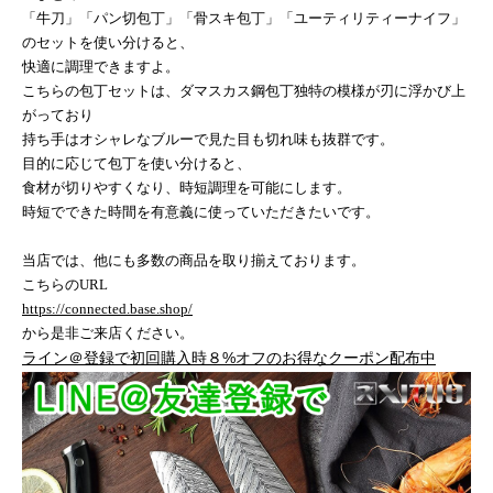
「牛刀」「パン切包丁」「骨スキ包丁」「ユーティリティーナイフ」
のセットを使い分けると、
快適に調理できますよ。
こちらの包丁セットは、ダマスカス鋼包丁独特の模様が刃に浮かび上
がっており
持ち手はオシャレなブルーで見た目も切れ味も抜群です。
目的に応じて包丁を使い分けると、
食材が切りやすくなり、時短調理を可能にします。
時短でできた時間を有意義に使っていただきたいです。
当店では、他にも多数の商品を取り揃えております。
こちらの
URL
https://connected.base.shop/
から是非ご来店ください。
ライン＠登録で初回購入時８%オフのお得なクーポン配布中