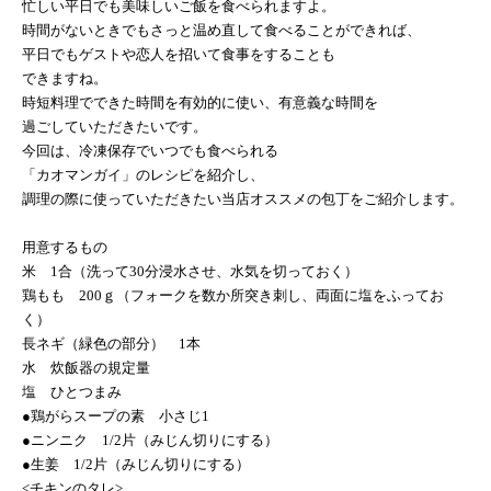
忙しい平日でも美味しいご飯を食べられますよ。
時間がないときでもさっと温め直して食べることができれば、
平日でもゲストや恋人を招いて食事をすることも
できますね。
時短料理でできた時間を有効的に使い、有意義な時間を
過ごしていただきたいです。
今回は、冷凍保存でいつでも食べられる
「カオマンガイ」のレシピを紹介し、
調理の際に使っていただきたい当店オススメの包丁をご紹介します。
用意するもの
米
1
合（洗って
30
分浸水させ、水気を切っておく）
鶏もも
200
ｇ（フォークを数か所突き刺し、両面に塩をふってお
く）
長ネギ（緑色の部分）
1
本
水 炊飯器の規定量
塩 ひとつまみ
●鶏がらスープの素 小さじ
1
●ニンニク
1/2
片（みじん切りにする）
●生姜
1/2
片（みじん切りにする）
<
チキンのタレ
>