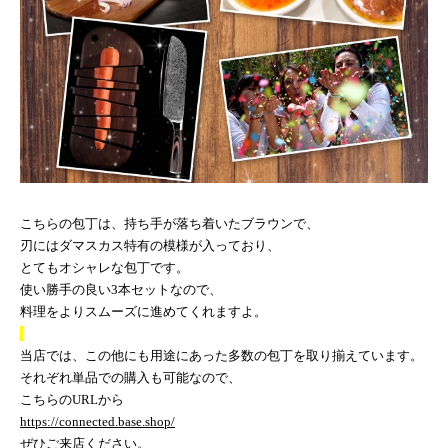
こちらの包丁は、持ち手が落ち着いたブラウンで、
刃にはダマスカス特有の模様が入っており、
とてもオシャレな包丁です。
使い勝手の良い
3
本セットなので、
料理をよりスムーズに進めてくれますよ。
当店では、この他にも用途にあった多数の包丁を取り揃えています。
それぞれ単品での購入も可能なので、
こちらの
URL
から
https://connected.base.shop/
ぜひご来店ください。