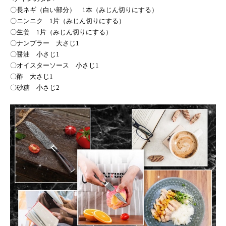
〇長ネギ（白い部分）
1
本（みじん切りにする）
〇ニンニク
1
片（みじん切りにする）
〇生姜
1
片（みじん切りにする）
〇ナンプラー 大さじ
1
〇醤油 小さじ
1
〇オイスターソース 小さじ
1
〇酢 大さじ
1
〇砂糖 小さじ
2