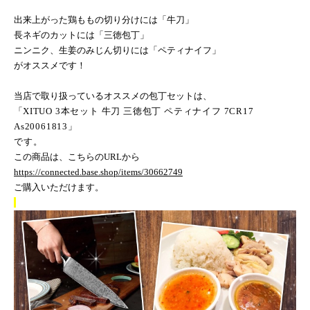
出来上がった鶏ももの切り分けには「牛刀」
長ネギのカットには「三徳包丁」
ニンニク、生姜のみじん切りには「ペティナイフ」
がオススメです！
当店で取り扱っているオススメの包丁セットは、
「
XITUO 3
本セット 牛刀 三徳包丁 ペティナイフ
7CR17
As20061813
」
です。
この商品は、こちらの
URL
から
https://connected.base.shop/items/30662749
ご購入いただけます。