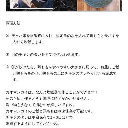
調理方法
①
洗った米を炊飯釜に入れ、規定量の水を入れて鶏ももと長ネギを
入れて炊飯します。
②
〇のチキンのタレを全て混ぜ合わせます。
③
①が炊けたら、鶏ももを食べやすい大きさに切って、お皿にご飯
と鶏ももをのせ、鶏ももの上にチキンのタレをかけたら完成で
す。
カオマンガイは、なんと炊飯器で作ることができます！
そのため、作るときも調理に時間がかかりません。
洗い物も少なくて済むのが嬉しいですね。
カオマンガイのご飯と鶏ももは冷凍保存が可能です。
チキンのタレは冷蔵保存で
2
～
3
日ほどで
消費するようにしてくださいね。