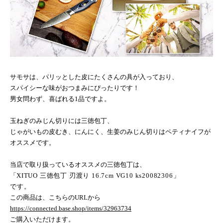
サモサは、パリッとした皮にたくさんの具が入っており、
スパイシーな味がおつまみにぴったりです！
男女問わず、喜ばれる
1
品ですよ。
玉ねぎのみじん切りには三徳包丁、
じゃがいもの皮むき、にんにく、生姜のみじん切りはペティナイフが
オススメです。
当店で取り扱っているオススメの三徳包丁は、
「
XITUO
三徳包丁 刃渡り
16.7cm VG10 ks20082306
」
です。
この商品は、こちらの
URL
から
https://connected.base.shop/items/32963734
ご購入いただけます。