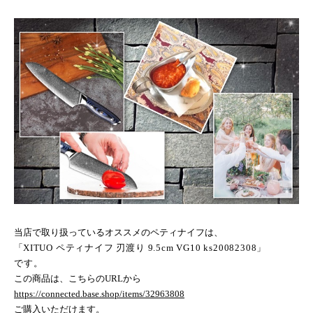
当店で取り扱っているオススメのペティナイフは、
「
XITUO
ペティナイフ 刃渡り
9.5cm VG10 ks20082308
」
です。
この商品は、こちらの
URL
から
https://connected.base.shop/items/32963808
ご購入いただけます。