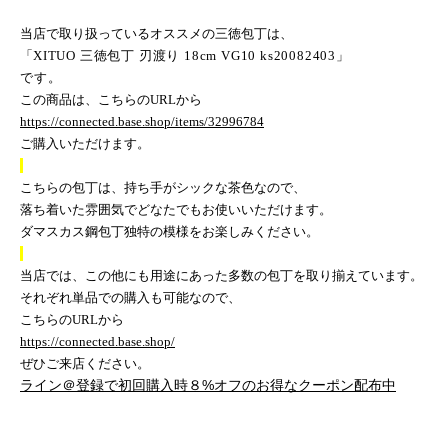
当店で取り扱っているオススメの三徳包丁は、
「
XITUO
三徳包丁 刃渡り
18cm VG10 ks20082403
」
です。
この商品は、こちらの
URL
から
https://connected.base.shop/items/32996784
ご購入いただけます。
こちらの包丁は、持ち手がシックな茶色なので、
落ち着いた雰囲気でどなたでもお使いいただけます。
ダマスカス鋼包丁独特の模様をお楽しみください。
当店では、この他にも用途にあった多数の包丁を取り揃えています。
それぞれ単品での購入も可能なので、
こちらの
URL
から
https://connected.base.shop/
ぜひご来店ください。
ライン＠登録で初回購入時８%オフのお得なクーポン配布中