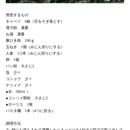
用意するもの
キャベツ
4
枚（芯をそぎ落とす）
薄力粉 適量
お湯 適量
豚ひき肉
200
ｇ
玉ねぎ
1
個（みじん切りにする）
人参
1/2
本（みじん切りにする）
卵
1
個
パン粉 大さじ
2
塩 少々
コショウ 少々
ナツメグ 少々
●水
300
ｍｌ
●コンソメ顆粒 小さじ
2
●ローリエ
1
枚
パスタ麺
1
本（
4
つに折る）
調理方法
①
鍋にお湯を入れて沸騰したらキャベツを
1
分ほど茹でて取り出して