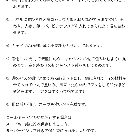
おきます。
②
ボウルに豚ひき肉と塩コショウを加え粘り気がでるまで混ぜ、玉
ねぎ、人参、卵、パン粉、ナツメグを入れてさらによく混ぜ合わ
せます。
③
キャベツの内側に薄く小麦粉をふりかけておきます。
④
②を
4
つに分けて俵型に丸め、キャベツにのせて包み込むように丸
めます。巻き終わりの部分をパスタ麺を刺してとめます。
⑤
④のパスタ麺でとめてある部分を下にし、鍋に入れて、●の材料を
全て入れて中火で煮込み、煮立ったら弱火でフタをして
30
分ほど
煮込みます。（アクはすくって捨てます）
⑥
皿に盛り付け、スープを注いだら完成です。
ロールキャベツを冷凍保存する場合は、
スープも一緒に冷凍保存しましょう。
タッパーやジップ付きの保存袋に入れるとよいです。