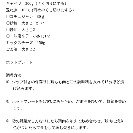
キャベツ
300g
（ざく切りにする）
玉ねぎ
100g
（薄めのくし切りにする）
〇コチュジャン
30
ｇ
〇砂糖 大さじ
1
と
1/2
〇醤油 大さじ
2
〇一味唐辛子 小さじ
1/2
ミックスチーズ
150g
ごま油 大さじ
2
ホットプレート
調理方法
①
ジップ付きの保存袋に鶏もも肉と〇の調味料を入れて
15
分ほど漬
け込みます。
②
ホットプレートを
170
℃にあたため、ごま油をひいて、野菜を炒め
ます。
③
②の野菜がしんなりしたら鶏肉を加えて炒め合わせ、鶏肉に焼き
色がついたらフタをして蒸し焼きにします。