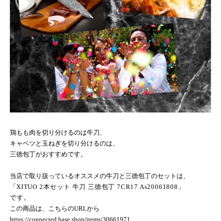
鶏もも肉を切り分けるのは牛刀、
キャベツと玉ねぎを切り分けるのは、
三徳包丁がおすすめです。
当店で取り扱っているオススメの牛刀と三徳包丁のセットは、
「
XITUO 2
本セット 牛刀 三徳包丁
7CR17 As20061808
」
です。
この商品は、こちらの
URL
から
https://connected.base.shop/items/30661971