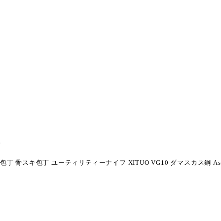
。
徳包丁 骨スキ包丁 ユーティリティーナイフ
XITUO VG10
ダマスカス鋼
As