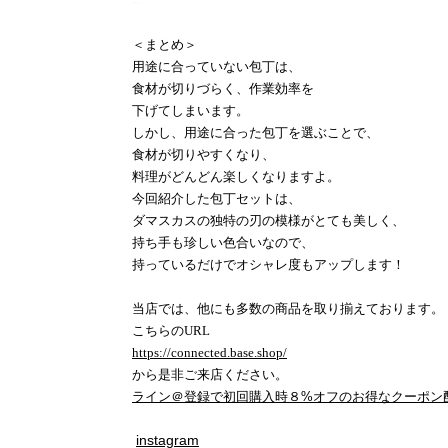
＜まとめ＞
用途に合っていない包丁は、
食材が切りづらく、作業効率を
下げてしまいます。
しかし、用途に合った包丁を選ぶことで、
食材が切りやすくなり、
料理がどんどん楽しくなりますよ。
今回紹介した包丁セットは、
ダマスカスの独特の刃の模様がとても美しく、
持ち手も珍しい色合いなので、
持っているだけでオシャレ度もアップします！
当店では、他にも多数の商品を取り揃えております。
こちらの
URL
https://connected.base.shop/
から是非ご来店ください。
ライン＠登録で初回購入時８%オフのお得なクーポン
instagram