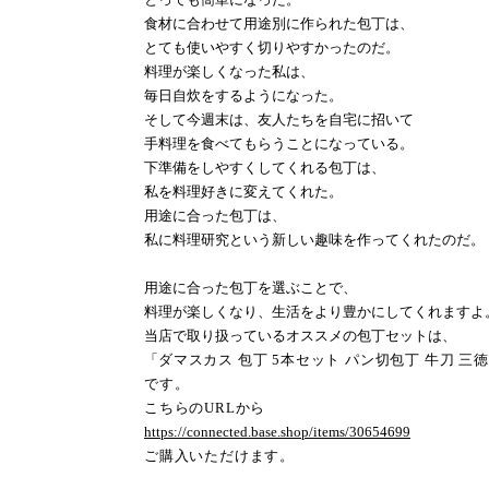
食材に合わせて用途別に作られた包丁は、
とても使いやすく切りやすかったのだ。
料理が楽しくなった私は、
毎日自炊をするようになった。
そして今週末は、友人たちを自宅に招いて
手料理を食べてもらうことになっている。
下準備をしやすくしてくれる包丁は、
私を料理好きに変えてくれた。
用途に合った包丁は、
私に料理研究という新しい趣味を作ってくれたのだ。
用途に合った包丁を選ぶことで、
料理が楽しくなり、生活をより豊かにしてくれますよ
当店で取り扱っているオススメの包丁セットは、
「
ダマスカス 包丁
5
本セット パン切包丁 牛刀 三
です。
こちらの
URL
から
https://connected.base.shop/items/30654699
ご購入いただけます。