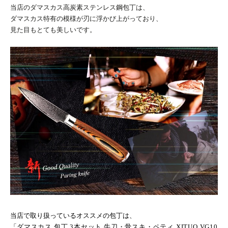
当店のダマスカス高炭素ステンレス鋼包丁は、
ダマスカス特有の模様が刃に浮かび上がっており、
見た目もとても美しいです。
当店で取り扱っているオススメの包丁は、
「
ダマスカス 包丁
3
本セット 牛刀・骨スキ・ペティ
XITUO VG10