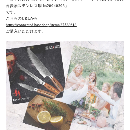
高炭素ステンレス鋼
ks20040303
」
です。
こちらの
URL
から
https://connected.base.shop/items/27538618
ご購入いただけます。