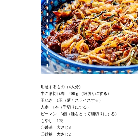
用意するもの（
4
人分）
牛こま切れ肉
400
ｇ（細切りにする）
玉ねぎ
1
玉（薄くスライスする）
人参
1
本（千切りにする）
ピーマン
3
個（種をとって細切りにする）
もやし
1
袋
〇醤油 大さじ
3
〇砂糖 大さじ
2