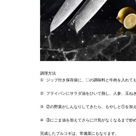
調理方法
①
ジップ付き保存袋に、〇の調味料と牛肉を入れて
②
フライパンにサラダ油をひいて熱し、人参、玉ね
③
②の野菜がしんなりしてきたら、もやしと①を加
④
③にごま油を加えてさらに汁気がなくなるまで炒
完成したプルコギは、常備菜にもなります。