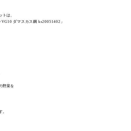
ットは、
 VG10
ダマスカス鋼
ks20051402
」
。
の野菜を
す。