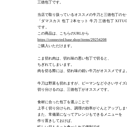
三徳包丁です。
当店で取り扱っているオススメの牛刀と三徳包丁のセ
「
ダマスカス 包丁
2
本セット 牛刀 三徳包丁
XITUO
です。
この商品は、こちらの
URL
から
https://connected.base.shop/items/29254208
ご購入いただけます。
こま切れ肉は、切れ味の悪い包丁で切ると、
ちぎれてしまいます。
肉を切る際には、切れ味の鋭い牛刀がオススメですよ
牛刀は野菜も切れますが、ピーマンなど小さいサイズ
切り分けるのは、三徳包丁がオススメです。
食材に合った包丁を選ぶことで
上手く切り分けられ、調理の効率がぐんとアップしま
また、常備菜になってアレンジもできるメニューを
作り置きしておけば、
忙しい日もさっと食べられて便利です。