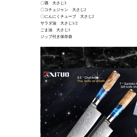
〇酒 大さじ
3
〇コチュジャン 大さじ
2
〇にんにくチューブ 大さじ
2
サラダ油 大さじ
1/2
ごま油 大さじ
1
ジップ付き保存袋