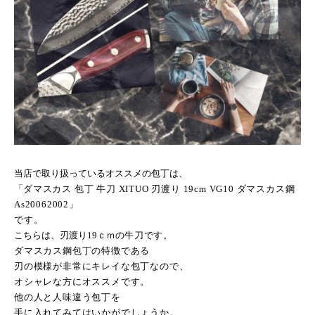
当店で取り扱っているオススメの包丁は、
「
ダマスカス 包丁 牛刀
XITUO
刃渡り
19cm VG10
ダマスカス鋼
As20062002
」
です。
こちらは、刃渡り
19
ｃｍの
牛刀です。
ダマスカス鋼包丁の特徴である
刃の模様が非常にキレイな包丁なので、
オシャレな方にオススメです。
他の人と人味違う包丁を
手に入れてみてはいかがでしょうか。