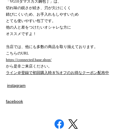
「
VG10
ダマスカス鋼
包丁」は、
切れ味の鋭さが続き、刃が欠けにくく
錆びにくいため、お手入れもしやすいため
とても使いやすい包丁です。
他の人と差をつけたいオシャレな方に
オススメですよ！
当店では、他にも多数の商品を取り揃えております。
こちらの
URL
https://connected.base.shop/
から是非ご来店ください。
ライン＠登録で初回購入時８%オフのお得なクーポン配布中
instagram
facebook