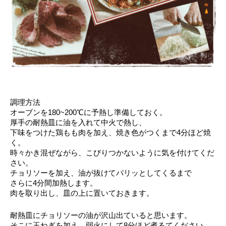
調理方法
オーブンを180~200℃に予熱し準備しておく。
厚手の耐熱皿に油を入れて中火で熱し、
下味をつけた鶏もも肉を加え、焼き色がつくまで4分ほど焼
く。
時々かき混ぜながら、こびりつかないように気を付けてくだ
さい。
チョリソーを加え、油が抜けてパリッとしてくるまで
さらに4分間加熱します。
肉を取り出し、皿の上に置いておきます。
耐熱皿にチョリソーの油が沢山出ていると思います。
そこに玉ねぎを加え、弱火にして8分ほど煮るてください。