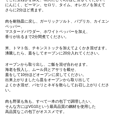
にんにく、ピーマン、セロリ、タイム、オレガノを加えて
さらに2分ほど煮ます。
肉を耐熱皿に戻し、ガーリックソルト、パプリカ、カイエン
ペッパー、
マスタードパウダー、ホワイトペッパーを加え、
香りが出るまで2分間煮てください。
米、トマト缶、チキンストックを加えてよくかき混ぜます。
沸騰したら、蓋をしてオーブンに20分入れてください。
オーブンから取り出し、ご飯を混ぜ合わせます。
海老を投入し、ムール貝とアサリを載せ、
蓋をして10分ほどオーブンに戻してください。
出来上がりましたら皿をオーブンから取り出して
よくかき混ぜ、パセリとネギを散らしてお召し上がりくださ
い。
肉も野菜も魚も、すべて一本の包丁で調理したい、
そんな方にはVG10という最高品質の鋼材を使用した
高品質なこの包丁がオススメです。